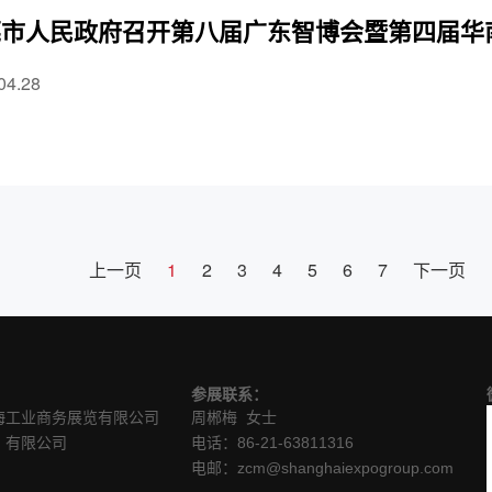
市人民政府召开第八届广东智博会暨第四届华南
04.28
上一页
1
2
3
4
5
6
7
下一页
参
展联系：
海工业商务展览有限公司
周郴梅 女士
）有限公司
电话：86-21-63811316
电邮：zcm@shanghaiexpogroup.com