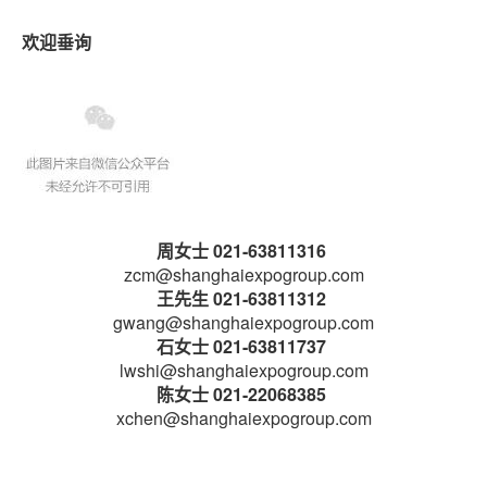
欢迎垂询
周女士 021-63811316
zcm@shanghaiexpogroup.com
王先生 021-63811312
gwang@shanghaiexpogroup.com
石女士 021-63811737
lwshi@shanghaiexpogroup.com
陈女士 021-22068385
xchen@shanghaiexpogroup.com